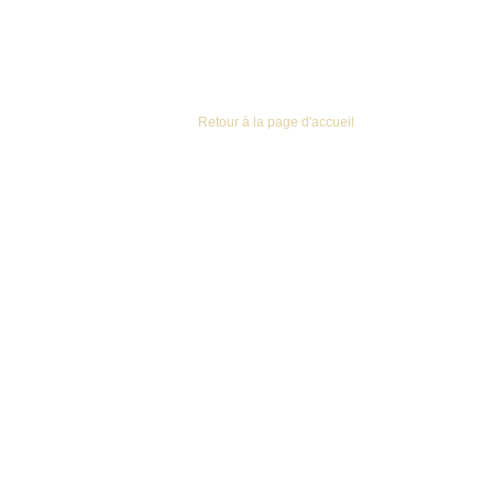
Retour à la page d'accueil
llisé Max Havelaar.
re et d’une torréfaction artisanales
t la finesse d’un grand Arabica.