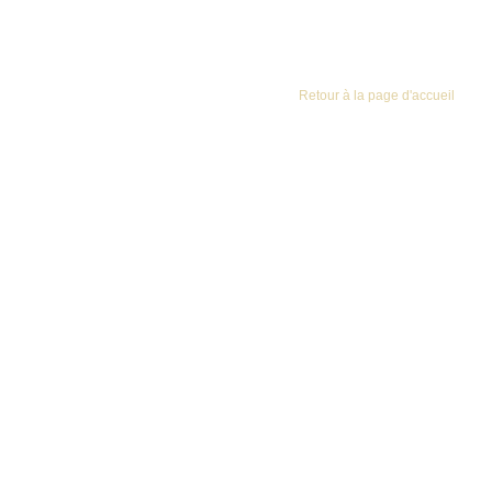
Retour à la page d'accueil
Ceylan
Une belle feuille régulière donnant une infusion
subtilement parfumée. Un thé idéal pour une dégustation
l'après-midi.
Darjeeling
Le mélange de thés provenant de différents jardins
confère à ce thé un bel équilibre et une saveur délicate