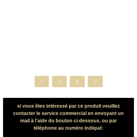
Fruits Rouges
Mélange de thés noirs parfumé aux arômes cerise, fraise,
framboise et groseille et agrémenté de morceaux de
fraise et de groseille. Un bouquet pleinement et
délicieusement fruité.
1
2
3
si vous êtes intéressé par ce produit veuillez
contacter le service commercial en envoyant un
mail à l’aide du bouton ci-dessous, ou par
téléphone au numéro indiqué: