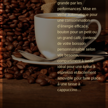
grande par les
performances. Mise en
veille automatique pour
une consommation
d’énergie efficace,
bouton pour un petit ou
un grand café, contenu
de votre boisson
personnalisable selon
vos besoins,
compartiment à tasse
idéal pour une tasse à
espresso et facilement
amovible pour faire place
à une tasse à
cappuccino…