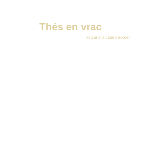
Thés en vrac
Retour à la page d'accueil
Darjeeling
Le mélange de thés provenant de différents jardins
confère à ce thé un bel équilibre et une saveur délicate
d'amande et de pêche mûre.
Ceylan
Une belle feuille régulière donnant une infusion