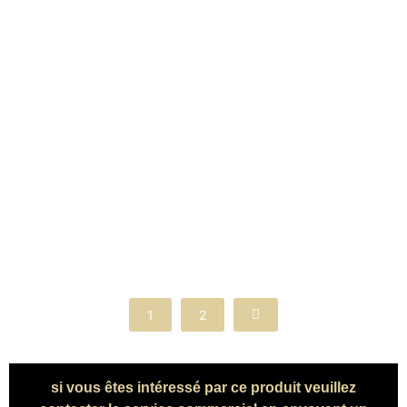
Calabre. Un grand classique, toujours apprécié des
amateurs.
Coquelicot Gourmand
Thés noirs mêlés de pétales de fleur, aux arômes
coquelicot, biscuit et pâte d'amande. Tantôt bonbon de
sucre cuit, tantôt gâteaux de nos grand-mères, difficile de
choisir parmi ces saveurs, peu importe ce thé est un
délice !
1
2
si vous êtes intéressé par ce produit veuillez