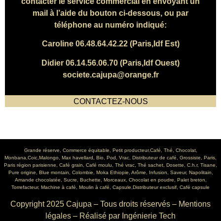
contacter le service commercial en envoyant un
mail à l’aide du bouton ci-dessous, ou par
téléphone au numéro indiqué:
Caroline
06.48.64.42.22
(Paris,Idf Est)
Didier
06.14.56.06.70
(Paris,Idf Ouest)
societe.cajupa@orange.fr
CONTACTEZ-NOUS
Grande réserve, Commerce équitable, Petit producteur,Café, Thé, Chocolat,
Monbana,Coic,Malongo, Max havellard, Bio, Pod, Vrac, Distributeur de café, Grossiste, Paris,
Paris région parisienne, Café grain, Café moulu, Thé vrac, Thé sachet, Dosette, C.h.r, Tisane,
Pure origine, Blue montain, Colombie, Moka Ethiopie, Arôme, Infusion, Saveur, Napolitain,
Amande chocolatée, Sucre, Buchette, Morceaux, Chocolat en poudre, Palet breton,
Torrefacteur, Machine à café, Moulin à café, Capsule,Distributeur exclusif, Café capsule
Copyright 2025 Cajupa – Tous droits réservés –
Mentions
légales
– Réalisé par
Ingénierie Tech