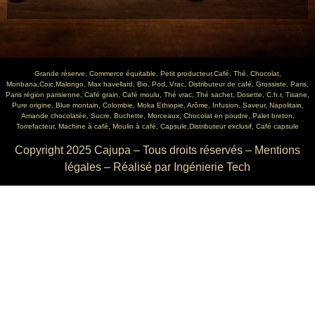
Grande réserve, Commerce équitable, Petit producteur,Café, Thé, Chocolat,
Monbana,Coic,Malongo, Max havellard, Bio, Pod, Vrac, Distributeur de café, Grossiste, Paris,
Paris région parisienne, Café grain, Café moulu, Thé vrac, Thé sachet, Dosette, C.h.r, Tisane,
Pure origine, Blue montain, Colombie, Moka Ethiopie, Arôme, Infusion, Saveur, Napolitain,
Amande chocolatée, Sucre, Buchette, Morceaux, Chocolat en poudre, Palet breton,
Torrefacteur, Machine à café, Moulin à café, Capsule,Distributeur exclusif, Café capsule
Copyright 2025 Cajupa – Tous droits réservés –
Mentions
légales
– Réalisé par
Ingénierie Tech