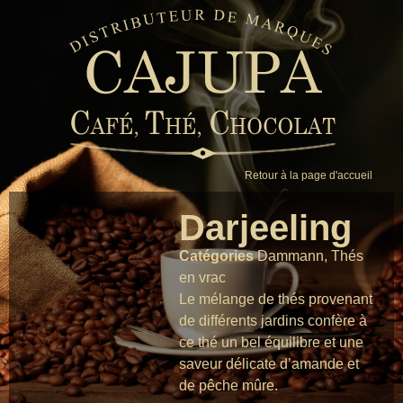
Retour à la page d'accueil
Darjeeling
Catégories
Dammann
,
Thés
en vrac
Le mélange de thés provenant
de différents jardins confère à
ce thé un bel équilibre et une
saveur délicate d’amande et
de pêche mûre.